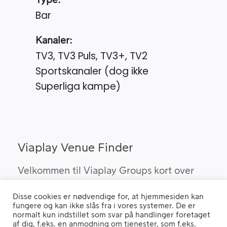
Type:
Bar
Kanaler:
TV3, TV3 Puls, TV3+, TV2
Sportskanaler (dog ikke
Superliga kampe)
Viaplay Venue Finder
Velkommen til Viaplay Groups kort over
steder med den bedste sport. Her kan du
Disse cookies er nødvendige for, at hjemmesiden kan
finde barer, pubber og hoteller, som kan
fungere og kan ikke slås fra i vores systemer. De er
vise Viaplay’s sportsrettigheder i Danmark.
normalt kun indstillet som svar på handlinger foretaget
af dig, f.eks. en anmodning om tjenester, som f.eks.