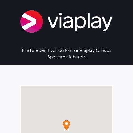
Skip
to
content
Find steder, hvor du kan se Viaplay Groups
Sportsrettigheder.