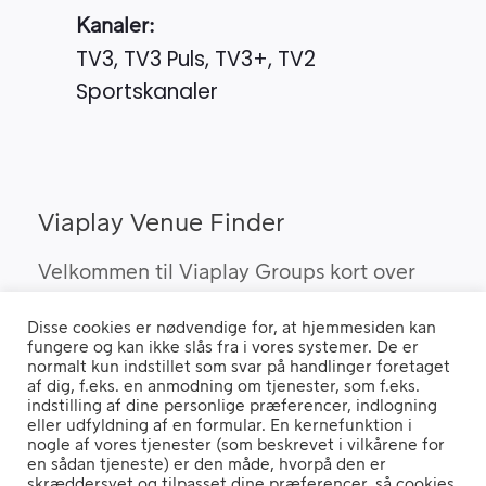
Kanaler:
TV3, TV3 Puls, TV3+, TV2
Sportskanaler
Viaplay Venue Finder
Velkommen til Viaplay Groups kort over
steder med den bedste sport. Her kan du
Disse cookies er nødvendige for, at hjemmesiden kan
finde barer, pubber og hoteller, som kan
fungere og kan ikke slås fra i vores systemer. De er
vise Viaplay’s sportsrettigheder i Danmark.
normalt kun indstillet som svar på handlinger foretaget
af dig, f.eks. en anmodning om tjenester, som f.eks.
indstilling af dine personlige præferencer, indlogning
eller udfyldning af en formular. En kernefunktion i
nogle af vores tjenester (som beskrevet i vilkårene for
Hvis du benytter en "Ad Blocker" vil du opleve, at siden ikke fungerer
en sådan tjeneste) er den måde, hvorpå den er
ordentligt.
skræddersyet og tilpasset dine præferencer, så cookies,