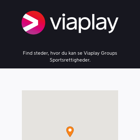
Skip
to
content
Find steder, hvor du kan se Viaplay Groups
Sportsrettigheder.