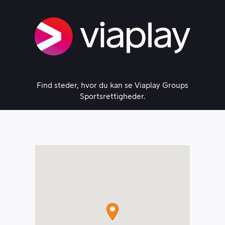
Skip
to
content
Find steder, hvor du kan se Viaplay Groups
Sportsrettigheder.