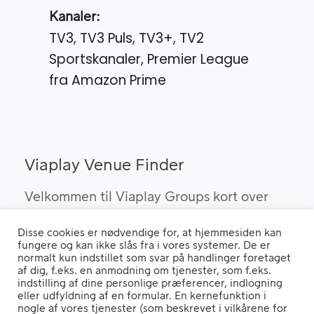
Kanaler:
TV3, TV3 Puls, TV3+, TV2
Sportskanaler, Premier League
fra Amazon Prime
Viaplay Venue Finder
Velkommen til Viaplay Groups kort over
steder med den bedste sport. Her kan du
Disse cookies er nødvendige for, at hjemmesiden kan
finde barer, pubber og hoteller, som kan
fungere og kan ikke slås fra i vores systemer. De er
vise Viaplay’s sportsrettigheder i Danmark.
normalt kun indstillet som svar på handlinger foretaget
af dig, f.eks. en anmodning om tjenester, som f.eks.
indstilling af dine personlige præferencer, indlogning
eller udfyldning af en formular. En kernefunktion i
nogle af vores tjenester (som beskrevet i vilkårene for
Hvis du benytter en "Ad Blocker" vil du opleve, at siden ikke fungerer