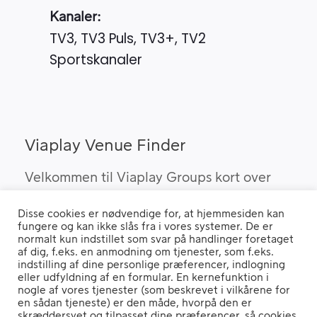
Kanaler:
TV3, TV3 Puls, TV3+, TV2
Sportskanaler
Viaplay Venue Finder
Velkommen til Viaplay Groups kort over
steder med den bedste sport. Her kan du
Disse cookies er nødvendige for, at hjemmesiden kan
finde barer, pubber og hoteller, som kan
fungere og kan ikke slås fra i vores systemer. De er
vise Viaplay’s sportsrettigheder i Danmark.
normalt kun indstillet som svar på handlinger foretaget
af dig, f.eks. en anmodning om tjenester, som f.eks.
indstilling af dine personlige præferencer, indlogning
eller udfyldning af en formular. En kernefunktion i
nogle af vores tjenester (som beskrevet i vilkårene for
Hvis du benytter en "Ad Blocker" vil du opleve, at siden ikke fungerer
en sådan tjeneste) er den måde, hvorpå den er
ordentligt.
skræddersyet og tilpasset dine præferencer, så cookies,