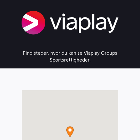
Skip
to
content
Find steder, hvor du kan se Viaplay Groups
Sportsrettigheder.