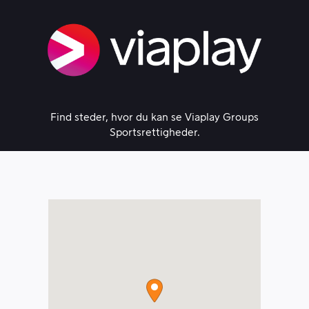
Skip
to
content
Find steder, hvor du kan se Viaplay Groups
Sportsrettigheder.