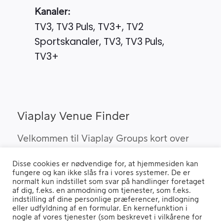
Kanaler:
TV3, TV3 Puls, TV3+, TV2
Sportskanaler, TV3, TV3 Puls,
TV3+
Viaplay Venue Finder
Velkommen til Viaplay Groups kort over
steder med den bedste sport. Her kan du
Disse cookies er nødvendige for, at hjemmesiden kan
finde barer, pubber og hoteller, som kan
fungere og kan ikke slås fra i vores systemer. De er
vise Viaplay’s sportsrettigheder i Danmark.
normalt kun indstillet som svar på handlinger foretaget
af dig, f.eks. en anmodning om tjenester, som f.eks.
indstilling af dine personlige præferencer, indlogning
eller udfyldning af en formular. En kernefunktion i
nogle af vores tjenester (som beskrevet i vilkårene for
Hvis du benytter en "Ad Blocker" vil du opleve, at siden ikke fungerer