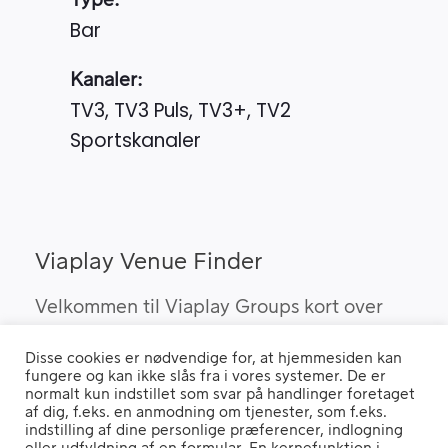
Type:
Bar
Kanaler:
TV3, TV3 Puls, TV3+, TV2
Sportskanaler
Viaplay Venue Finder
Velkommen til Viaplay Groups kort over
steder med den bedste sport. Her kan du
Disse cookies er nødvendige for, at hjemmesiden kan
finde barer, pubber og hoteller, som kan
fungere og kan ikke slås fra i vores systemer. De er
vise Viaplay’s sportsrettigheder i Danmark.
normalt kun indstillet som svar på handlinger foretaget
af dig, f.eks. en anmodning om tjenester, som f.eks.
indstilling af dine personlige præferencer, indlogning