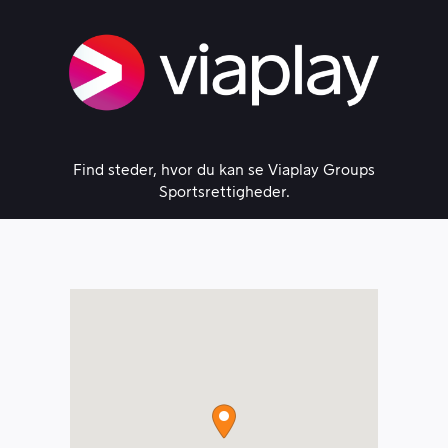
Skip
to
content
Find steder, hvor du kan se Viaplay Groups
Sportsrettigheder.