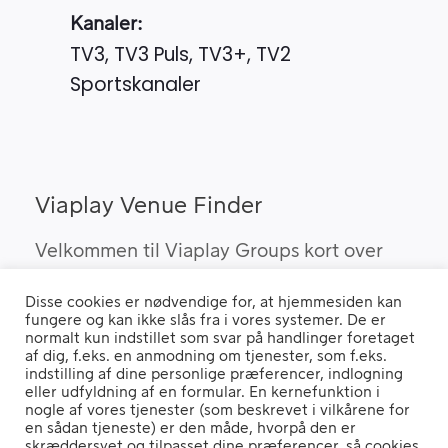
Kanaler:
TV3, TV3 Puls, TV3+, TV2
Sportskanaler
Viaplay Venue Finder
Velkommen til Viaplay Groups kort over
steder med den bedste sport. Her kan du
Disse cookies er nødvendige for, at hjemmesiden kan
finde barer, pubber og hoteller, som kan
fungere og kan ikke slås fra i vores systemer. De er
vise Viaplay’s sportsrettigheder i Danmark.
normalt kun indstillet som svar på handlinger foretaget
af dig, f.eks. en anmodning om tjenester, som f.eks.
indstilling af dine personlige præferencer, indlogning
eller udfyldning af en formular. En kernefunktion i
nogle af vores tjenester (som beskrevet i vilkårene for
Hvis du benytter en "Ad Blocker" vil du opleve, at siden ikke fungerer
en sådan tjeneste) er den måde, hvorpå den er
ordentligt.
skræddersyet og tilpasset dine præferencer, så cookies,