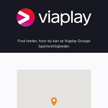
Skip
to
content
Find steder, hvor du kan se Viaplay Groups
Sportsrettigheder.