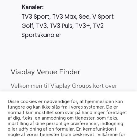
Kanaler:
TV3 Sport, TV3 Max, See, V Sport
Golf, TV3, TV3 Puls, TV3+, TV2
Sportskanaler
Viaplay Venue Finder
Velkommen til Viaplay Groups kort over
steder med den bedste sport. Her kan du
Disse cookies er nødvendige for, at hjemmesiden kan
finde barer, pubber og hoteller, som kan
fungere og kan ikke slås fra i vores systemer. De er
vise Viaplay’s sportsrettigheder i Danmark.
normalt kun indstillet som svar på handlinger foretaget
af dig, f.eks. en anmodning om tjenester, som f.eks.
indstilling af dine personlige præferencer, indlogning
eller udfyldning af en formular. En kernefunktion i
nogle af vores tjenester (som beskrevet i vilkårene for
Hvis du benytter en "Ad Blocker" vil du opleve, at siden ikke fungerer