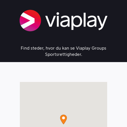
Skip
to
content
Find steder, hvor du kan se Viaplay Groups
Sportsrettigheder.