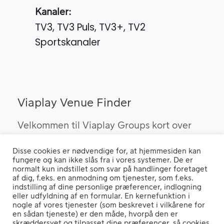
Kanaler:
TV3, TV3 Puls, TV3+, TV2
Sportskanaler
Viaplay Venue Finder
Velkommen til Viaplay Groups kort over
steder med den bedste sport. Her kan du
Disse cookies er nødvendige for, at hjemmesiden kan
finde barer, pubber og hoteller, som kan
fungere og kan ikke slås fra i vores systemer. De er
vise Viaplay’s sportsrettigheder i Danmark.
normalt kun indstillet som svar på handlinger foretaget
af dig, f.eks. en anmodning om tjenester, som f.eks.
indstilling af dine personlige præferencer, indlogning
eller udfyldning af en formular. En kernefunktion i
nogle af vores tjenester (som beskrevet i vilkårene for
Hvis du benytter en "Ad Blocker" vil du opleve, at siden ikke fungerer
en sådan tjeneste) er den måde, hvorpå den er
ordentligt.
skræddersyet og tilpasset dine præferencer, så cookies,