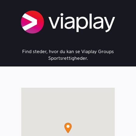
Skip
to
content
Find steder, hvor du kan se Viaplay Groups
Sportsrettigheder.