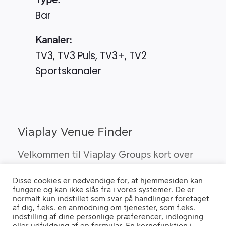
Type:
Bar
Kanaler:
TV3, TV3 Puls, TV3+, TV2
Sportskanaler
Viaplay Venue Finder
Velkommen til Viaplay Groups kort over
steder med den bedste sport. Her kan du
Disse cookies er nødvendige for, at hjemmesiden kan
finde barer, pubber og hoteller, som kan
fungere og kan ikke slås fra i vores systemer. De er
vise Viaplay’s sportsrettigheder i Danmark.
normalt kun indstillet som svar på handlinger foretaget
af dig, f.eks. en anmodning om tjenester, som f.eks.
indstilling af dine personlige præferencer, indlogning