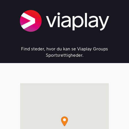
Skip
to
content
Find steder, hvor du kan se Viaplay Groups
Sportsrettigheder.