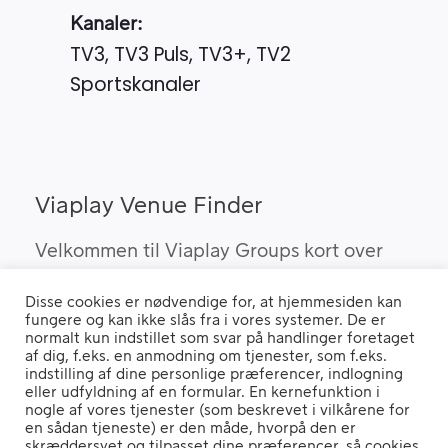
Kanaler:
TV3, TV3 Puls, TV3+, TV2
Sportskanaler
Viaplay Venue Finder
Velkommen til Viaplay Groups kort over
steder med den bedste sport. Her kan du
Disse cookies er nødvendige for, at hjemmesiden kan
finde barer, pubber og hoteller, som kan
fungere og kan ikke slås fra i vores systemer. De er
vise Viaplay’s sportsrettigheder i Danmark.
normalt kun indstillet som svar på handlinger foretaget
af dig, f.eks. en anmodning om tjenester, som f.eks.
indstilling af dine personlige præferencer, indlogning
eller udfyldning af en formular. En kernefunktion i
nogle af vores tjenester (som beskrevet i vilkårene for
Hvis du benytter en "Ad Blocker" vil du opleve, at siden ikke fungerer
en sådan tjeneste) er den måde, hvorpå den er
ordentligt.
skræddersyet og tilpasset dine præferencer, så cookies,