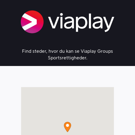
Skip
to
content
Find steder, hvor du kan se Viaplay Groups
Sportsrettigheder.