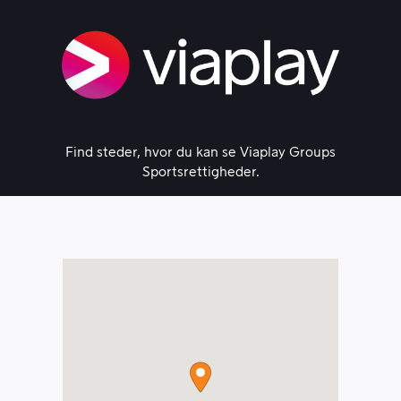
Skip
to
content
Find steder, hvor du kan se Viaplay Groups
Sportsrettigheder.