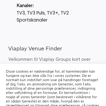
Kanaler:
TV3, TV3 Puls, TV3+, TV2
Sportskanaler
Viaplay Venue Finder
Velkommen til Viaplay Groups kort over
steder med den bedste sport. Her kan du
Disse cookies er nødvendige for, at hjemmesiden kan
finde barer, pubber og hoteller, som kan
fungere og kan ikke slås fra i vores systemer. De er
vise Viaplay’s sportsrettigheder i Danmark.
normalt kun indstillet som svar på handlinger foretaget
af dig, f.eks. en anmodning om tjenester, som f.eks.
indstilling af dine personlige præferencer, indlogning
eller udfyldning af en formular. En kernefunktion i
nogle af vores tjenester (som beskrevet i vilkårene for
Hvis du benytter en "Ad Blocker" vil du opleve, at siden ikke fungerer
en sådan tjeneste) er den måde, hvorpå den er
ordentligt.
skræddersyet og tilpasset dine præferencer, så cookies,