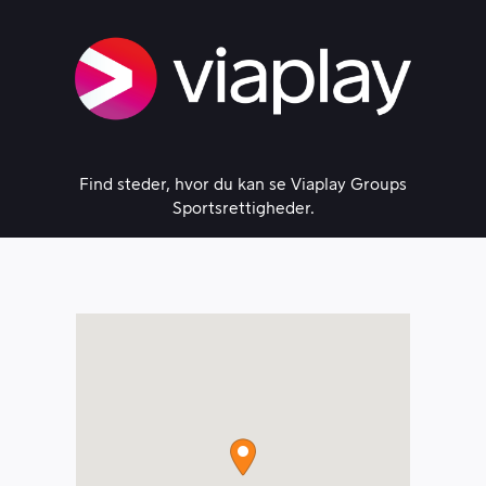
Skip
to
content
Find steder, hvor du kan se Viaplay Groups
Sportsrettigheder.