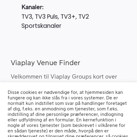
Kanaler:
TV3, TV3 Puls, TV3+, TV2
Sportskanaler
Viaplay Venue Finder
Velkommen til Viaplay Groups kort over
steder med den bedste sport. Her kan du
Disse cookies er nødvendige for, at hjemmesiden kan
finde barer, pubber og hoteller, som kan
fungere og kan ikke slås fra i vores systemer. De er
vise Viaplay’s sportsrettigheder i Danmark.
normalt kun indstillet som svar på handlinger foretaget
af dig, f.eks. en anmodning om tjenester, som f.eks.
indstilling af dine personlige præferencer, indlogning
eller udfyldning af en formular. En kernefunktion i
nogle af vores tjenester (som beskrevet i vilkårene for
Hvis du benytter en "Ad Blocker" vil du opleve, at siden ikke fungerer
en sådan tjeneste) er den måde, hvorpå den er
ordentligt.
skræddersyet og tilpasset dine præferencer, så cookies,