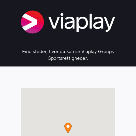
Skip
to
content
Find steder, hvor du kan se Viaplay Groups
Sportsrettigheder.