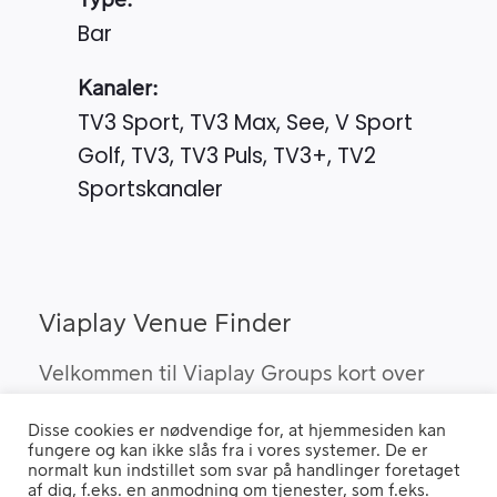
Type:
Bar
Kanaler:
TV3 Sport, TV3 Max, See, V Sport
Golf, TV3, TV3 Puls, TV3+, TV2
Sportskanaler
Viaplay Venue Finder
Velkommen til Viaplay Groups kort over
steder med den bedste sport. Her kan du
Disse cookies er nødvendige for, at hjemmesiden kan
finde barer, pubber og hoteller, som kan
fungere og kan ikke slås fra i vores systemer. De er
vise Viaplay’s sportsrettigheder i Danmark.
normalt kun indstillet som svar på handlinger foretaget
af dig, f.eks. en anmodning om tjenester, som f.eks.