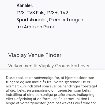
Kanaler:
TV3, TV3 Puls, TV3+, TV2
Sportskanaler, Premier League
fra Amazon Prime
Viaplay Venue Finder
Velkommen til Viaplay Groups kort over
steder med den bedste sport. Her kan du
Disse cookies er nødvendige for, at hjemmesiden kan
finde barer, pubber og hoteller, som kan
fungere og kan ikke slås fra i vores systemer. De er
vise Viaplay’s sportsrettigheder i Danmark.
normalt kun indstillet som svar på handlinger foretaget
af dig, f.eks. en anmodning om tjenester, som f.eks.
indstilling af dine personlige præferencer, indlogning
eller udfyldning af en formular. En kernefunktion i
nogle af vores tjenester (som beskrevet i vilkårene for
Hvis du benytter en "Ad Blocker" vil du opleve, at siden ikke fungerer