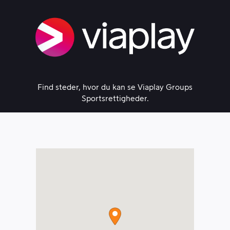
Skip
to
content
Find steder, hvor du kan se Viaplay Groups
Sportsrettigheder.