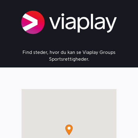
Skip
to
content
Find steder, hvor du kan se Viaplay Groups
Sportsrettigheder.