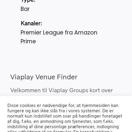
Type:
Bar
Kanaler:
Premier League fra Amazon
Prime
Viaplay Venue Finder
Velkommen til Viaplay Groups kort over
steder med den bedste sport. Her kan du
Disse cookies er nødvendige for, at hjemmesiden kan
finde barer, pubber og hoteller, som kan
fungere og kan ikke slås fra i vores systemer. De er
vise Viaplay’s sportsrettigheder i Danmark.
normalt kun indstillet som svar på handlinger foretaget
af dig, f.eks. en anmodning om tjenester, som f.eks.
indstilling af dine personlige præferencer, indlogning