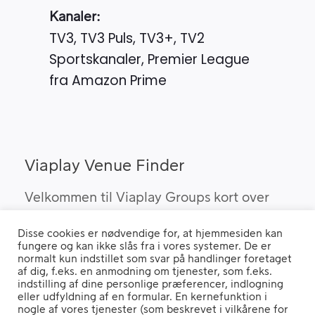
Kanaler:
TV3, TV3 Puls, TV3+, TV2
Sportskanaler, Premier League
fra Amazon Prime
Viaplay Venue Finder
Velkommen til Viaplay Groups kort over
steder med den bedste sport. Her kan du
Disse cookies er nødvendige for, at hjemmesiden kan
finde barer, pubber og hoteller, som kan
fungere og kan ikke slås fra i vores systemer. De er
vise Viaplay’s sportsrettigheder i Danmark.
normalt kun indstillet som svar på handlinger foretaget
af dig, f.eks. en anmodning om tjenester, som f.eks.
indstilling af dine personlige præferencer, indlogning
eller udfyldning af en formular. En kernefunktion i
nogle af vores tjenester (som beskrevet i vilkårene for
Hvis du benytter en "Ad Blocker" vil du opleve, at siden ikke fungerer