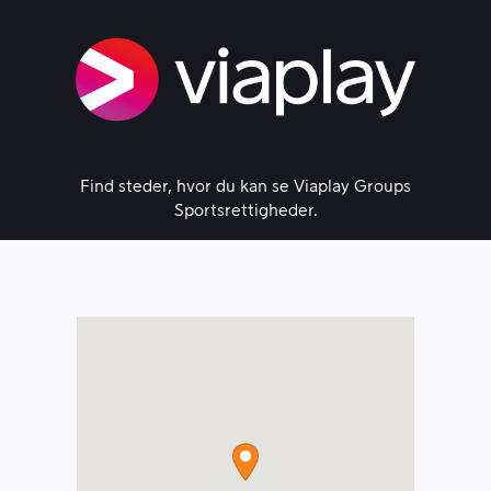
Skip
to
content
Find steder, hvor du kan se Viaplay Groups
Sportsrettigheder.