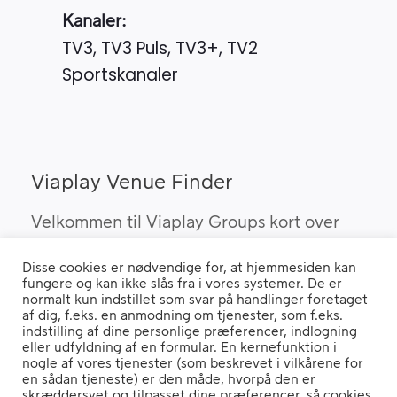
Kanaler:
TV3, TV3 Puls, TV3+, TV2
Sportskanaler
Viaplay Venue Finder
Velkommen til Viaplay Groups kort over
steder med den bedste sport. Her kan du
Disse cookies er nødvendige for, at hjemmesiden kan
finde barer, pubber og hoteller, som kan
fungere og kan ikke slås fra i vores systemer. De er
vise Viaplay’s sportsrettigheder i Danmark.
normalt kun indstillet som svar på handlinger foretaget
af dig, f.eks. en anmodning om tjenester, som f.eks.
indstilling af dine personlige præferencer, indlogning
eller udfyldning af en formular. En kernefunktion i
nogle af vores tjenester (som beskrevet i vilkårene for
Hvis du benytter en "Ad Blocker" vil du opleve, at siden ikke fungerer
en sådan tjeneste) er den måde, hvorpå den er
ordentligt.
skræddersyet og tilpasset dine præferencer, så cookies,