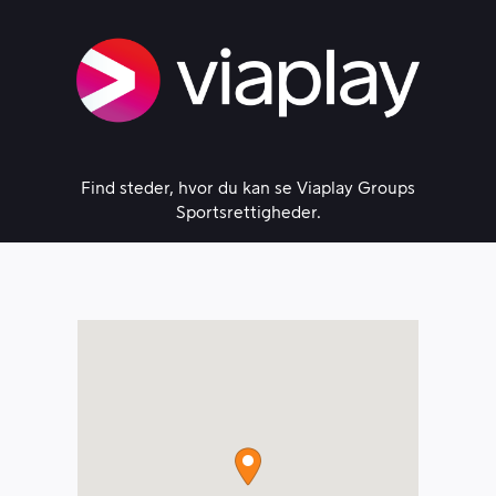
Skip
to
content
Find steder, hvor du kan se Viaplay Groups
Sportsrettigheder.