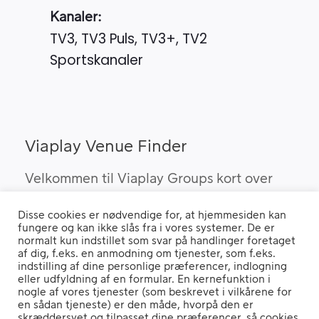
Kanaler:
TV3, TV3 Puls, TV3+, TV2
Sportskanaler
Viaplay Venue Finder
Velkommen til Viaplay Groups kort over
steder med den bedste sport. Her kan du
Disse cookies er nødvendige for, at hjemmesiden kan
finde barer, pubber og hoteller, som kan
fungere og kan ikke slås fra i vores systemer. De er
vise Viaplay’s sportsrettigheder i Danmark.
normalt kun indstillet som svar på handlinger foretaget
af dig, f.eks. en anmodning om tjenester, som f.eks.
indstilling af dine personlige præferencer, indlogning
eller udfyldning af en formular. En kernefunktion i
nogle af vores tjenester (som beskrevet i vilkårene for
Hvis du benytter en "Ad Blocker" vil du opleve, at siden ikke fungerer
en sådan tjeneste) er den måde, hvorpå den er
ordentligt.
skræddersyet og tilpasset dine præferencer, så cookies,