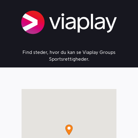
Skip
to
content
Find steder, hvor du kan se Viaplay Groups
Sportsrettigheder.