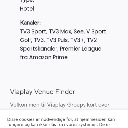
Type:
Hotel
Kanaler:
TV3 Sport, TV3 Max, See, V Sport
Golf, TV3, TV3 Puls, TV3+, TV2
Sportskanaler, Premier League
fra Amazon Prime
Viaplay Venue Finder
Velkommen til Viaplay Groups kort over
steder med den bedste sport. Her kan du
Disse cookies er nødvendige for, at hjemmesiden kan
finde barer, pubber og hoteller, som kan
fungere og kan ikke slås fra i vores systemer. De er