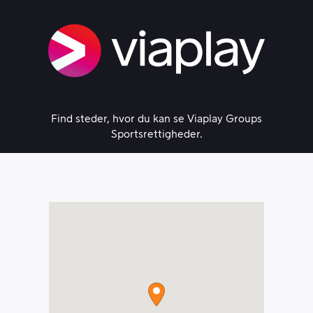
Skip
to
content
Find steder, hvor du kan se Viaplay Groups
Sportsrettigheder.