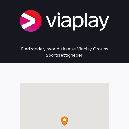
Skip
to
content
Find steder, hvor du kan se Viaplay Groups
Sportsrettigheder.