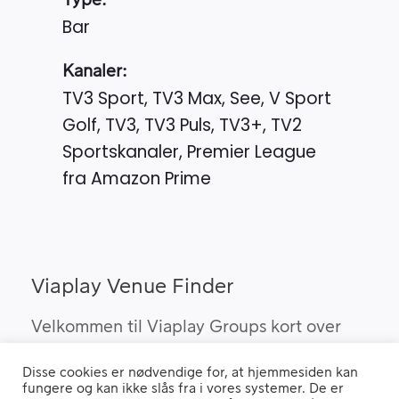
Type:
Bar
Kanaler:
TV3 Sport, TV3 Max, See, V Sport
Golf, TV3, TV3 Puls, TV3+, TV2
Sportskanaler, Premier League
fra Amazon Prime
Viaplay Venue Finder
Velkommen til Viaplay Groups kort over
steder med den bedste sport. Her kan du
Disse cookies er nødvendige for, at hjemmesiden kan
finde barer, pubber og hoteller, som kan
fungere og kan ikke slås fra i vores systemer. De er