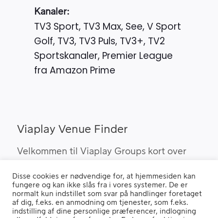
Kanaler:
TV3 Sport, TV3 Max, See, V Sport
Golf, TV3, TV3 Puls, TV3+, TV2
Sportskanaler, Premier League
fra Amazon Prime
Viaplay Venue Finder
Velkommen til Viaplay Groups kort over
steder med den bedste sport. Her kan du
Disse cookies er nødvendige for, at hjemmesiden kan
finde barer, pubber og hoteller, som kan
fungere og kan ikke slås fra i vores systemer. De er
vise Viaplay’s sportsrettigheder i Danmark.
normalt kun indstillet som svar på handlinger foretaget
af dig, f.eks. en anmodning om tjenester, som f.eks.
indstilling af dine personlige præferencer, indlogning