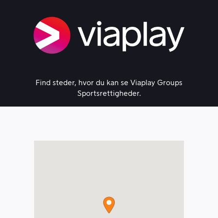
Skip
to
content
Find steder, hvor du kan se Viaplay Groups
Sportsrettigheder.