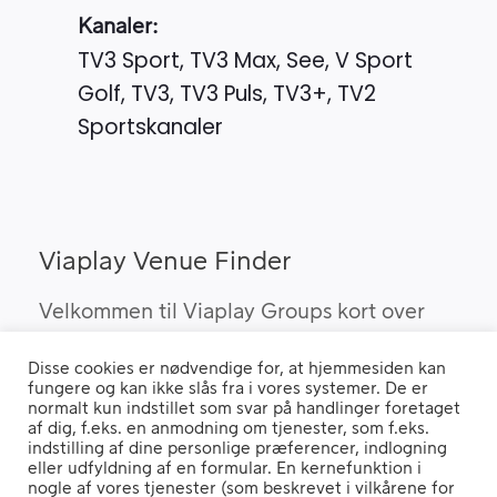
Kanaler:
TV3 Sport, TV3 Max, See, V Sport
Golf, TV3, TV3 Puls, TV3+, TV2
Sportskanaler
Viaplay Venue Finder
Velkommen til Viaplay Groups kort over
steder med den bedste sport. Her kan du
Disse cookies er nødvendige for, at hjemmesiden kan
finde barer, pubber og hoteller, som kan
fungere og kan ikke slås fra i vores systemer. De er
vise Viaplay’s sportsrettigheder i Danmark.
normalt kun indstillet som svar på handlinger foretaget
af dig, f.eks. en anmodning om tjenester, som f.eks.
indstilling af dine personlige præferencer, indlogning
eller udfyldning af en formular. En kernefunktion i
nogle af vores tjenester (som beskrevet i vilkårene for
Hvis du benytter en "Ad Blocker" vil du opleve, at siden ikke fungerer