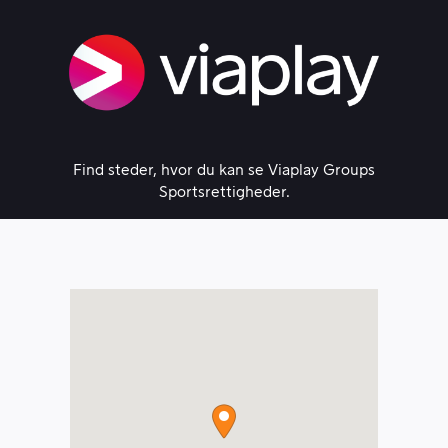
Skip
to
content
Find steder, hvor du kan se Viaplay Groups
Sportsrettigheder.