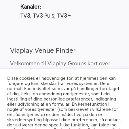
Kanaler:
TV3, TV3 Puls, TV3+
Viaplay Venue Finder
Velkommen til Viaplay Groups kort over
steder med den bedste sport. Her kan du
Disse cookies er nødvendige for, at hjemmesiden kan
finde barer, pubber og hoteller, som kan
fungere og kan ikke slås fra i vores systemer. De er
vise Viaplay’s sportsrettigheder i Danmark.
normalt kun indstillet som svar på handlinger foretaget
af dig, f.eks. en anmodning om tjenester, som f.eks.
indstilling af dine personlige præferencer, indlogning
eller udfyldning af en formular. En kernefunktion i
nogle af vores tjenester (som beskrevet i vilkårene for
Hvis du benytter en "Ad Blocker" vil du opleve, at siden ikke fungerer
en sådan tjeneste) er den måde, hvorpå den er
ordentligt.
skræddersyet og tilpasset dine præferencer, så cookies,
der aktiverer denne specifikke funktion, kan falde ind