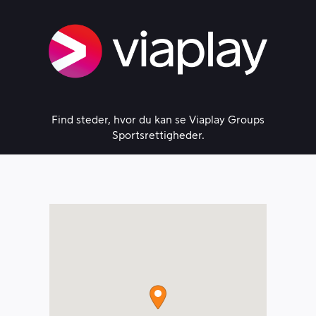
Skip
to
content
Find steder, hvor du kan se Viaplay Groups
Sportsrettigheder.