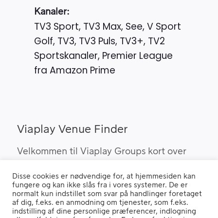
Kanaler:
TV3 Sport, TV3 Max, See, V Sport
Golf, TV3, TV3 Puls, TV3+, TV2
Sportskanaler, Premier League
fra Amazon Prime
Viaplay Venue Finder
Velkommen til Viaplay Groups kort over
steder med den bedste sport. Her kan du
Disse cookies er nødvendige for, at hjemmesiden kan
finde barer, pubber og hoteller, som kan
fungere og kan ikke slås fra i vores systemer. De er
vise Viaplay’s sportsrettigheder i Danmark.
normalt kun indstillet som svar på handlinger foretaget
af dig, f.eks. en anmodning om tjenester, som f.eks.
indstilling af dine personlige præferencer, indlogning