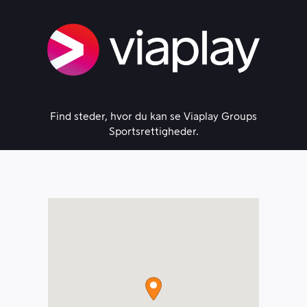
Skip
to
content
Find steder, hvor du kan se Viaplay Groups
Sportsrettigheder.