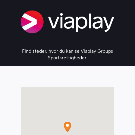
Skip
to
content
Find steder, hvor du kan se Viaplay Groups
Sportsrettigheder.