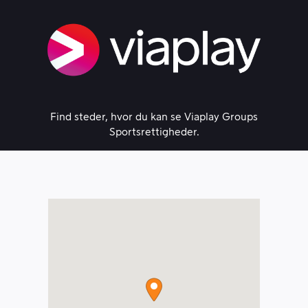
Skip
to
content
Find steder, hvor du kan se Viaplay Groups
Sportsrettigheder.