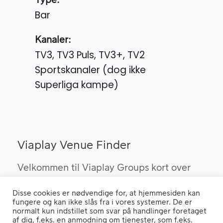
Type:
Bar
Kanaler:
TV3, TV3 Puls, TV3+, TV2
Sportskanaler (dog ikke
Superliga kampe)
Viaplay Venue Finder
Velkommen til Viaplay Groups kort over
steder med den bedste sport. Her kan du
Disse cookies er nødvendige for, at hjemmesiden kan
finde barer, pubber og hoteller, som kan
fungere og kan ikke slås fra i vores systemer. De er
vise Viaplay’s sportsrettigheder i Danmark.
normalt kun indstillet som svar på handlinger foretaget
af dig, f.eks. en anmodning om tjenester, som f.eks.