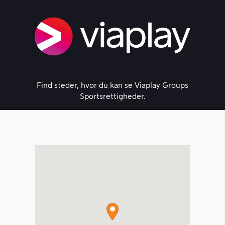
Skip
to
content
Find steder, hvor du kan se Viaplay Groups
Sportsrettigheder.