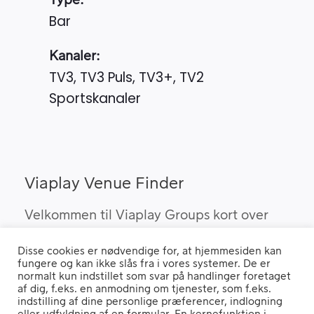
Type:
Bar
Kanaler:
TV3, TV3 Puls, TV3+, TV2
Sportskanaler
Viaplay Venue Finder
Velkommen til Viaplay Groups kort over
steder med den bedste sport. Her kan du
Disse cookies er nødvendige for, at hjemmesiden kan
finde barer, pubber og hoteller, som kan
fungere og kan ikke slås fra i vores systemer. De er
vise Viaplay’s sportsrettigheder i Danmark.
normalt kun indstillet som svar på handlinger foretaget
af dig, f.eks. en anmodning om tjenester, som f.eks.
indstilling af dine personlige præferencer, indlogning